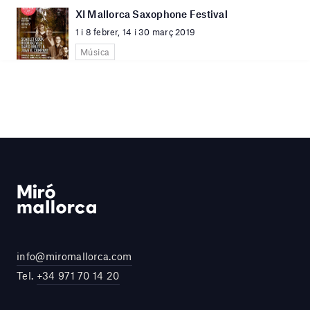
XI Mallorca Saxophone Festival
1 i 8 febrer, 14 i 30 març 2019
Música
info@miromallorca.com
Tel.
+34 971 70 14 20