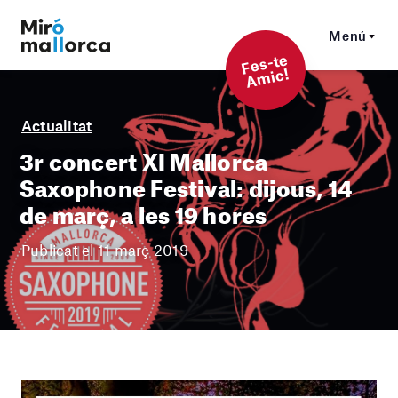
Menú
F
es-t
e
A
mi
c!
Actualitat
3r concert XI Mallorca
Saxophone Festival: dijous, 14
de març, a les 19 hores
Publicat el 11 març 2019