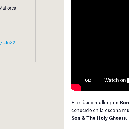
Mallorca
ts/sdn22-
El músico mallorquín
Son
conocido en la escena musi
Son & The Holy Ghosts
.