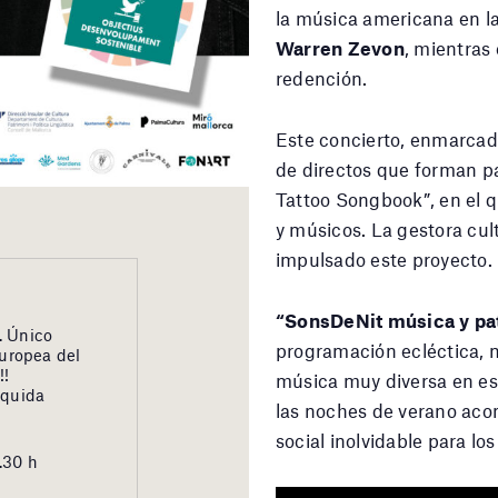
la música americana en l
Warren Zevon
, mientras 
redención.
Este concierto, enmarcad
de directos que forman pa
Tattoo Songbook”, en el 
y músicos. La gestora cul
impulsado este proyecto.
“SonsDeNit música y pa
. Único
programación ecléctica, n
europea del
!!
música muy diversa en esp
squida
las noches de verano acon
social inolvidable para lo
.30 h