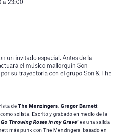
0 a 23:00
on un invitado especial. Antes de la
actuará el músico mallorquín Son
por su trayectoria con el grupo Son & The
rrista de
The Menzingers
,
Gregor Barnett
,
como solista. Escrito y grabado en medio de la
t Go Throwing Roses in my Grave’
es una salida
rnett más punk con The Menzingers, basado en