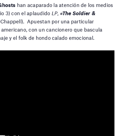
 Ghosts
han acaparado la atención de los medios
io 3) con el aplaudido
LP
,
«The Soldier &
Chappell). Apuestan por una particular
io americano, con un cancionero que bascula
naje y el folk de hondo calado emocional.