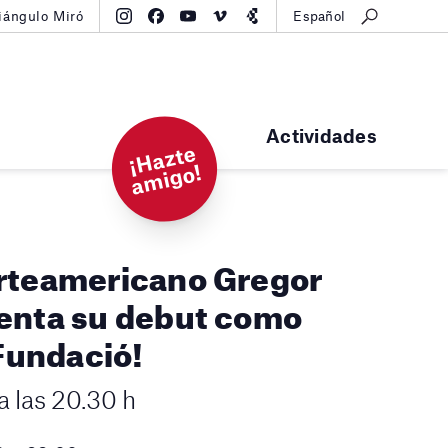
iángulo Miró
Español
Actividades
¡
H
a
zt
e
a
mi
g
o!
orteamericano Gregor
enta su debut como
 Fundació!
a las 20.30 h