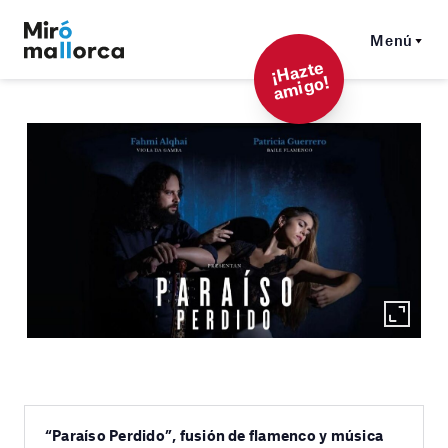
Menú
¡
Hazt
e
a
mi
g
o!
“Paraíso Perdido”, fusión de flamenco y música