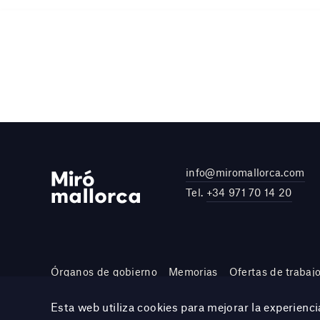
info@miromallorca.com
Tel.
+34 971 70 14 20
Órganos de gobierno
Memorias
Ofertas de trabaj
Site by DOMO—A
Esta web utiliza cookies para mejorar la experien