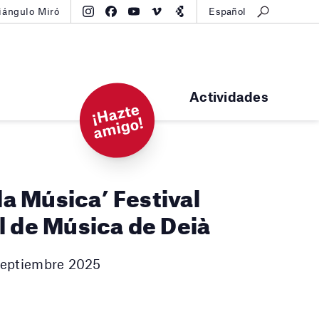
iángulo Miró
Español
Actividades
¡
H
a
zt
e
a
mi
g
o!
 la Música’ Festival
l de Música de Deià
2 septiembre 2025