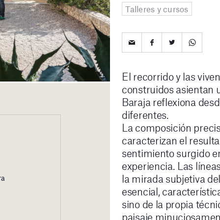
Talleres y cursos
El recorrido y las viv
construidos asientan u
Baraja reflexiona desd
diferentes.
La composición preci
caracterizan el resultad
sentimiento surgido en
experiencia. Las líne
la mirada subjetiva del
ra
esencial, característic
sino de la propia téc
paisaje minuciosamente