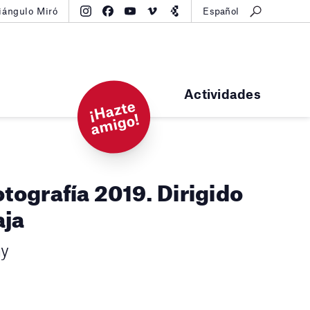
iángulo Miró
Español
Actividades
¡
H
a
zt
e
a
mi
g
o!
fotografía 2019. Dirigido
aja
ny