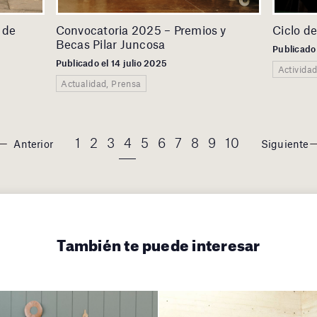
a de
Convocatoria 2025 – Premios y
Ciclo d
Becas Pilar Juncosa
Publicado
Publicado el 14 julio 2025
Actividad
Actualidad, Prensa
1
2
3
4
5
6
7
8
9
10
Anterior
Siguiente
También te puede interesar