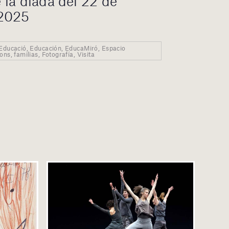
la diada del 22 de
n2025
 Educació, Educación, EducaMiró, Espacio
ns, familias, Fotografía, Visita