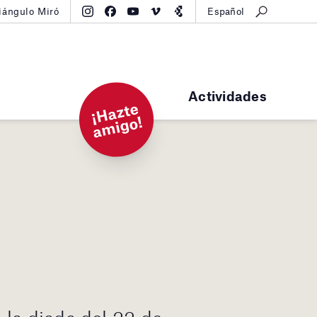
iángulo Miró
Español
Actividades
¡
H
a
zt
e
a
mi
g
o!