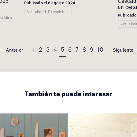
2025
Castaldo
Publicado el 6 agosto 2024
un cera
Actualidad, Exposicions
Publicado 
ucaMiró
Actualid
1
2
3
4
5
6
7
8
9
10
Anterior
Siguiente
También te puede interesar