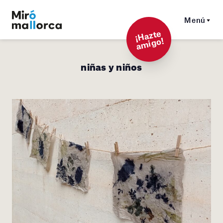
Menú
¡
Hazt
e
a
mi
g
o!
niñas y niños