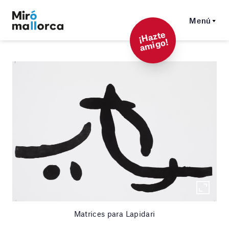
Menú
¡
Hazt
e
a
mi
g
o!
Matrices para Lapidari