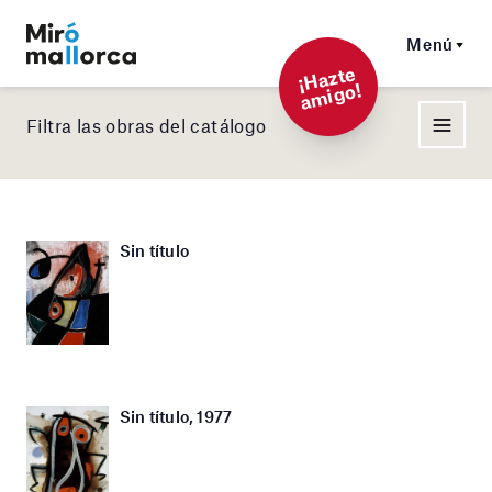
Menú
¡
Hazt
e
a
mi
g
o!
Filtra las obras del catálogo
Sin título
Sin título, 1977