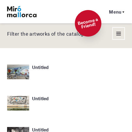
Menu
Beco
me a
Friend!
Filter the artworks of the catalog
Untitled
Untitled
Untitled