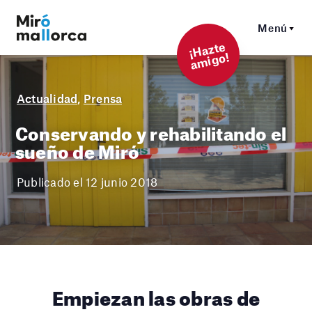
Menú
¡
Hazt
e
a
mi
g
o!
Actualidad
,
Prensa
Conservando y rehabilitando el
sueño de Miró
Publicado el 12 junio 2018
Empiezan las obras de