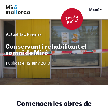
Menú
F
es-t
e
A
mi
c!
Actualitat
,
Premsa
Conservant i rehabilitant el
somni de Miró
Publicat el 12 juny 2018
Comencen les obres de