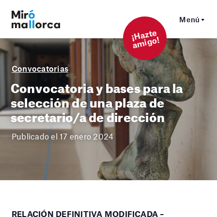
Menú
¡
Hazt
e
a
mi
g
o!
Convocatorias
Convocatoria y bases para la
selección de una plaza de
secretario/a de dirección
Publicado el 17 enero 2024
RELACIÓN DEFINITIVA MODIFICADA –