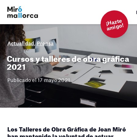
¡
Hazt
e
a
mi
g
o!
Actualidad
,
Prensa
Cursos y talleres de obra gráfica
2021
Publicado el 17 mayo 2021
Los Talleres de Obra Gráfica de Joan Miró
han mantenido la voluntad de actuar