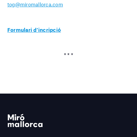
tog@miromallorca.com
Formulari d’incripció
* * *