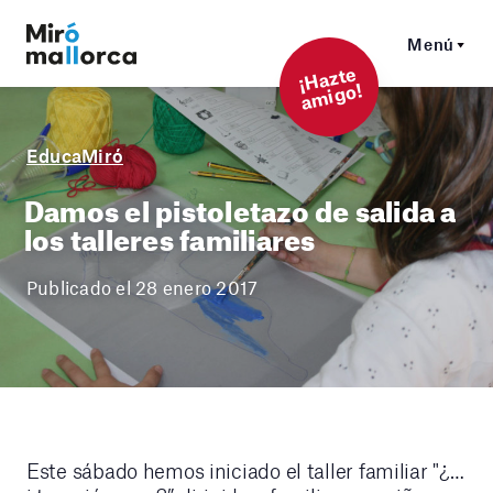
Menú
¡
Hazt
e
a
mi
g
o!
EducaMiró
Damos el pistoletazo de salida a
los talleres familiares
Publicado el 28 enero 2017
Este sábado hemos iniciado el taller familiar "¿…