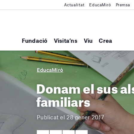
Actualitat
EducaMiró
Premsa
Fundació
Visita’ns
Viu
Crea
EducaMiró
Donam el sus als
familiars
Publicat el 28 gener 2017