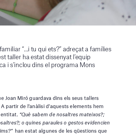
familiar “…i tu qui ets?” adreçat a famílies
t taller ha estat dissenyat l’equip
ca i s’inclou dins el programa Mons
que Joan Miró guardava dins els seus tallers
. A partir de l’anàlisi d’aquests elements hem
dentitat.
“Què sabem de nosaltres mateixos?;
osaltres?; o quines paraules o gestos evidencien
tims?”
han estat algunes de les qüestions que