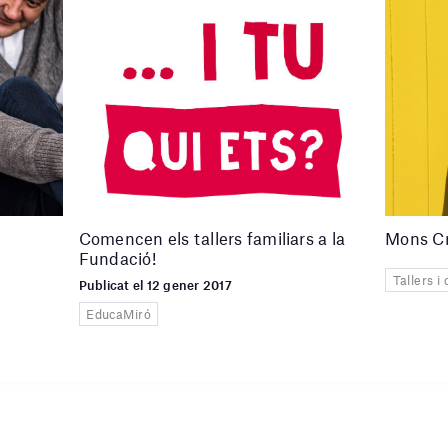
Comencen els tallers familiars a la
Mons Cr
Fundació!
Tallers i
Publicat el 12 gener 2017
EducaMiró