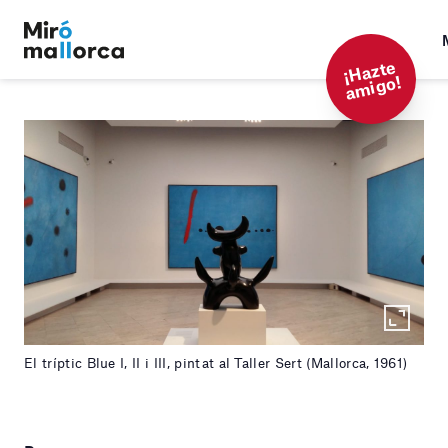
¡
Hazt
e
a
mi
g
o!
El tríptic Blue I, II i III, pintat al Taller Sert (Mallorca, 1961)