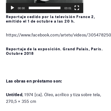
Current
03:01
Seek
time
Play
Toggle
Toggle
00:00
03:01
Mute
Fullscreen
Reportaje cedido por la televisión France 2,
emitido el 1 de octubre a las 20 h.
https://www.facebook.com/artetv/videos/3054782
Reportaje de la exposición. Grand Palais, París.
Octubre 2018
Las obras en préstamo son:
Untitled
, 1974 [ca]. Óleo, acrílico y tiza sobre tela,
270,5 × 355 cm