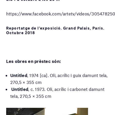
https://www.facebook.com/artetv/videos/3054782
Reportatge de l’exposició. Grand Palais, París.
Octubre 2018
Les obres en prèstec són:
Untitled
, 1974 [ca]. Oli, acrílic i guix damunt tela,
270,5 × 355 cm
Untitled
, c. 1973. Oli, acrílic i carbonet damunt
tela, 270,5 × 355 cm