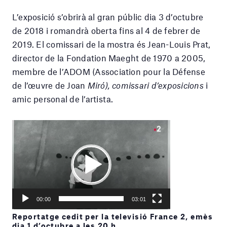
L’exposició s’obrirà al gran públic dia 3 d’octubre
de 2018 i romandrà oberta fins al 4 de febrer de
2019. El comissari de la mostra és Jean-Louis Prat,
director de la Fondation Maeght de 1970 a 2005,
membre de l’ADOM (Association pour la Défense
de l’œuvre de Joan
Miró), comissari d’exposicions
i
amic personal de l’artista.
Reproductor
de
vídeo
Play
Current
03:01
Seek
time
Play
Toggle
Toggle
00:00
03:01
Mute
Fullscreen
Reportatge cedit per la televisió France 2, emès
dia 1 d’octubre a les 20 h.