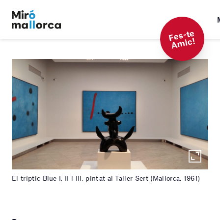
F
es-t
e
A
mi
c!
El tríptic Blue I, II i III, pintat al Taller Sert (Mallorca, 1961)