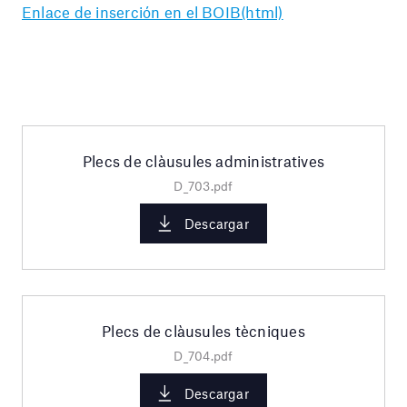
Enlace de inserción en el BOIB(html)
Plecs de clàusules administratives
D_703.pdf
Descargar
Plecs de clàusules tècniques
D_704.pdf
Descargar