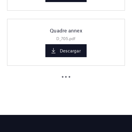
Quadre annex
D_705.pdf
Descargar
* * *