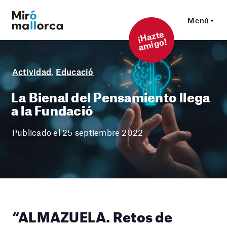
Menú
¡
Hazt
e
a
mi
g
o!
Actividad
,
Educació
La Bienal del Pensamiento llega
a la Fundació
Publicado el 25 septiembre 2022
“ALMAZUELA. Retos de