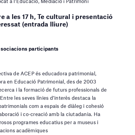
cat a l’Educació, Mediació i Patrimoni
 a les 17 h, Te cultural i presentació
ressat (entrada lliure)
ssociacions participants
ectiva de ACEP és educadora patrimonial,
tora en Educació Patrimonial, des de 2003
 recerca i la formació de futurs professionals de
. Entre les seves línies d’interès destaca la
atrimonials com a espais de diàleg i cohesió
•laboració i co-creació amb la ciutadania. Ha
brosos programes educatius per a museus i
licacions acadèmiques