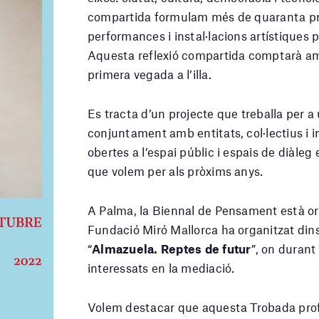
compartida formulam més de quaranta pro
performances i instal·lacions artístiques p
Aquesta reflexió compartida comptarà am
primera vegada a l’illa.
Es tracta d’un projecte que treballa per a
conjuntament amb entitats, col·lectius i i
obertes a l’espai públic i espais de diàleg
que volem per als pròxims anys.
A Palma, la Biennal de Pensament està o
Fundació Miró Mallorca ha organitzat dins 
“
Almazuela. Reptes de futur
”, on durant
interessats en la mediació.
Volem destacar que aquesta Trobada profes