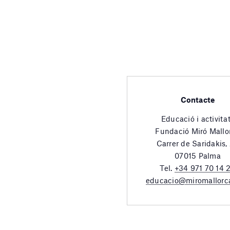
Contacte
Educació i activita
Fundació Miró Mallo
Carrer de Saridakis,
07015 Palma
Tel.
+34 971 70 14 
educacio@miromallorc