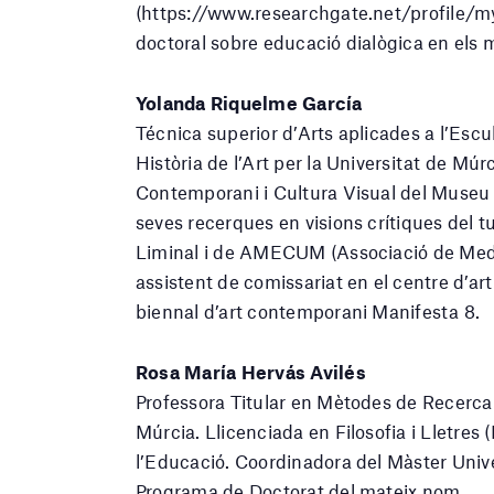
(https://www.researchgate.net/profile/myr
doctoral sobre educació dialògica en els
Yolanda Riquelme García
Técnica superior d’Arts aplicades a l’Escul
Història de l’Art per la Universitat de Múrc
Contemporani i Cultura Visual del Museu N
seves recerques en visions crítiques del t
Liminal i de AMECUM (Associació de Media
assistent de comissariat en el centre d’ar
biennal d’art contemporani Manifesta 8.
Rosa María Hervás Avilés
Professora Titular en Mètodes de Recerca 
Múrcia. Llicenciada en Filosofia i Lletres (
l’Educació. Coordinadora del Màster Unive
Programa de Doctorat del mateix nom.