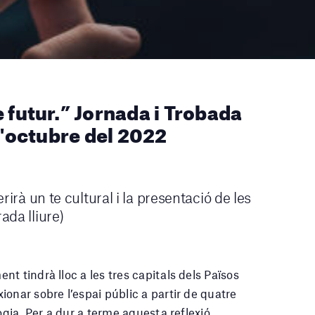
futur.” Jornada i Trobada
 d'octubre del 2022
erirà un te cultural i la presentació de les
ada lliure)
t tindrà lloc a les tres capitals dels Països
onar sobre l’espai públic a partir de quatre
ogia. Per a dur a terme aquesta reflexió