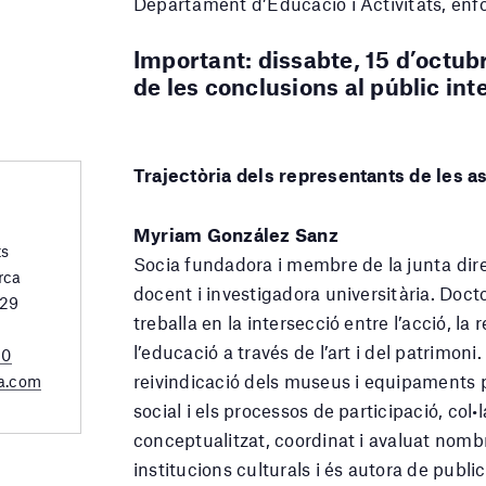
Departament d’Educació i Activitats, enfo
Important: dissabte, 15 d’octubre
de les conclusions al públic inte
Trajectòria dels representants de les a
Myriam González Sanz
ts
Socia fundadora i membre de la junta dir
rca
docent i investigadora universitària. Doc
 29
treballa en la intersecció entre l’acció, la
l’educació a través de l’art i del patrimoni
20
reivindicació dels museus i equipaments p
a.com
social i els processos de participació, col
conceptualitzat, coordinat i avaluat nom
institucions culturals i és autora de pub