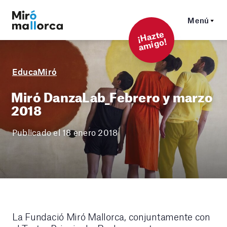
Menú
¡
Hazt
e
a
mi
g
o!
EducaMiró
Miró DanzaLab_Febrero y marzo
2018
Publicado el 18 enero 2018
La Fundació Miró Mallorca, conjuntamente con