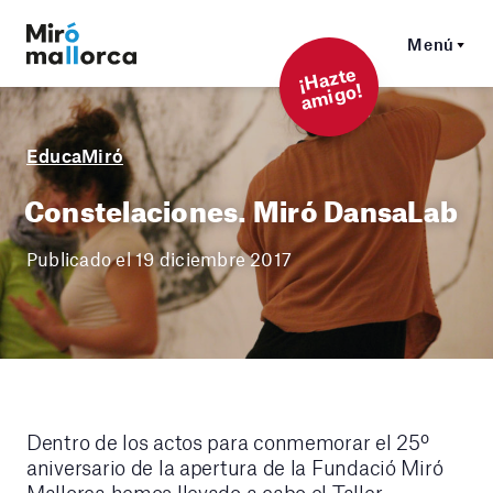
Menú
¡
Hazt
e
a
mi
g
o!
EducaMiró
Constelaciones. Miró DansaLab
Publicado el 19 diciembre 2017
Dentro de los actos para conmemorar el 25º
aniversario de la apertura de la Fundació Miró
Mallorca hemos llevado a cabo el Taller