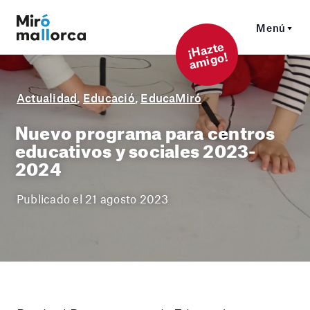
Menú
¡
Hazt
e
a
mi
g
o!
Actualidad
,
Educació
,
EducaMiró
Nuevo programa para centros
educativos y sociales 2023-
2024
Publicado el 21 agosto 2023