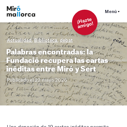
Menú
¡
Hazt
e
a
mi
g
o!
Actualidad
,
Biblioteca
,
debat
Palabras encontradas: la
Fundació recupera las cartas
inéditas entre Miró y Sert
Publicado el 22 mayo 2026
Una donación de 19 cartas inéditas permite