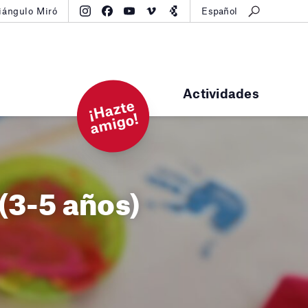
iángulo Miró
Español
Actividades
¡
H
a
zt
e
a
mi
g
o!
(3-5 años)