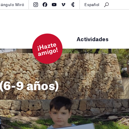
iángulo Miró
Español
Actividades
¡
H
a
zt
e
a
mi
g
o!
(6-9 años)