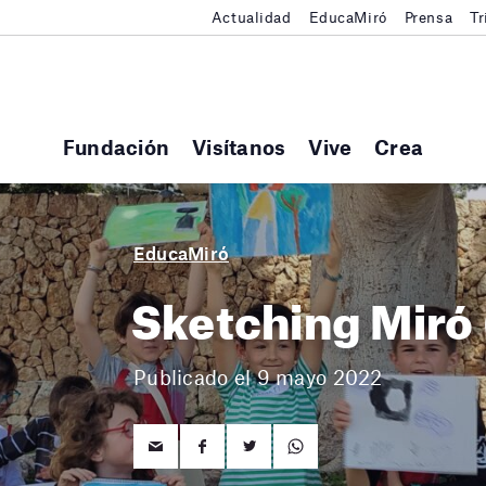
Actualidad
EducaMiró
Prensa
Tr
Fundación
Visítanos
Vive
Crea
EducaMiró
Sketching Miró 
Publicado el 9 mayo 2022