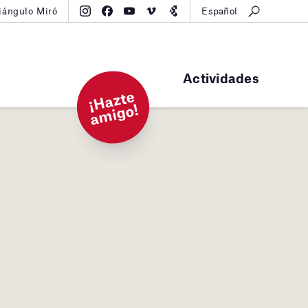
iángulo Miró
Español
Actividades
¡
H
a
zt
e
a
mi
g
o!