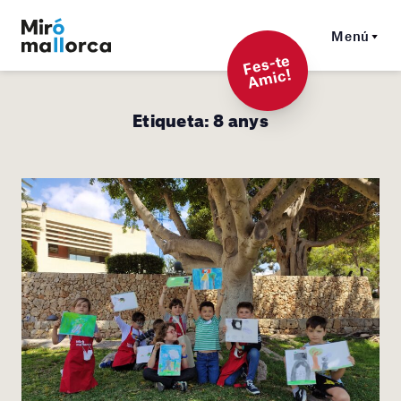
Menú
F
es-t
e
A
mi
c!
Etiqueta:
8 anys