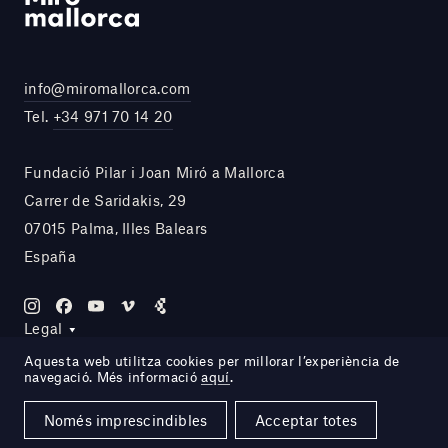
info@miromallorca.com
Tel.
+34 971 70 14 20
Fundació Pilar i Joan Miró a Mallorca
Carrer de Saridakis, 29
07015 Palma, Illes Balears
España
Legal
Aquesta web utilitza cookies per millorar l’experiència de
navegació. Més informació
aquí
.
Site by DOMO—A
Només imprescindibles
Acceptar totes