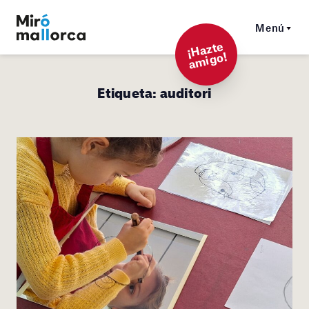
Menú
¡
Hazt
e
a
mi
g
o!
Etiqueta:
auditori