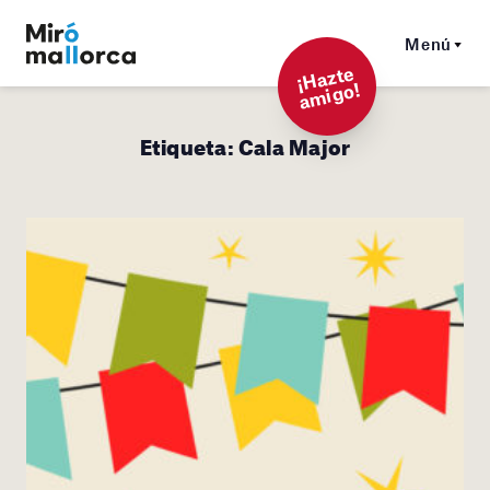
Menú
¡
Hazt
e
a
mi
g
o!
Etiqueta:
Cala Major