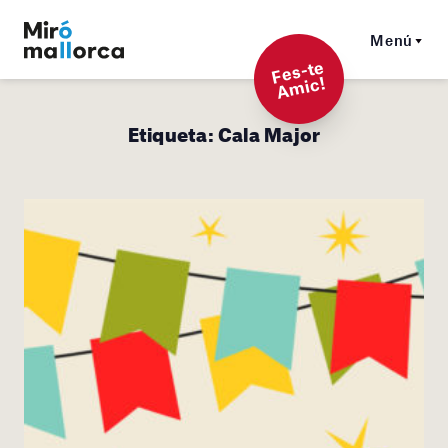
Menú
F
es-t
e
A
mi
c!
Etiqueta:
Cala Major