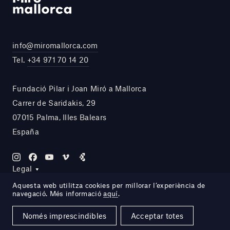
info@miromallorca.com
Tel.
+34 971 70 14 20
Fundació Pilar i Joan Miró a Mallorca
Carrer de Saridakis, 29
07015 Palma, Illes Balears
España
Legal
Aquesta web utilitza cookies per millorar l’experiència de
navegació. Més informació
aquí
.
Site by DOMO—A
Només imprescindibles
Acceptar totes