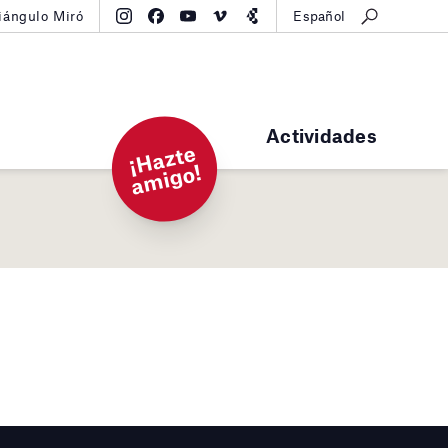
iángulo Miró
Español
Actividades
¡
H
a
zt
e
a
mi
g
o!