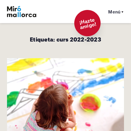
Menú
¡
Hazt
e
a
mi
g
o!
Etiqueta:
curs 2022-2023