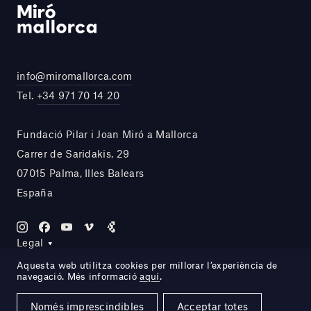
info@miromallorca.com
Tel.
+34 971 70 14 20
Fundació Pilar i Joan Miró a Mallorca
Carrer de Saridakis, 29
07015 Palma, Illes Balears
España
Legal
Aquesta web utilitza cookies per millorar l’experiència de
navegació. Més informació
aquí
.
Site by DOMO—A
Només imprescindibles
Acceptar totes