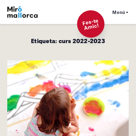
Menú
F
es-t
e
A
mi
c!
Etiqueta:
curs 2022-2023