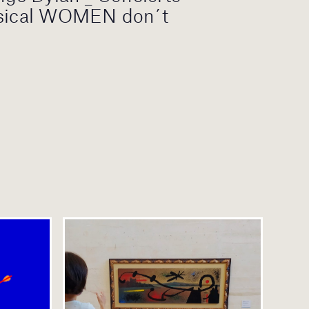
usical WOMEN don´t
S