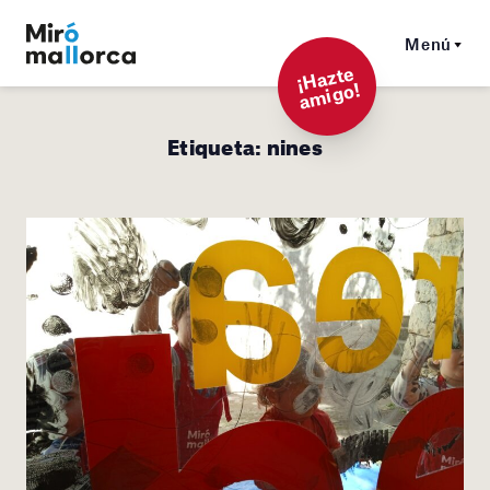
Menú
¡
Hazt
e
a
mi
g
o!
Etiqueta:
nines