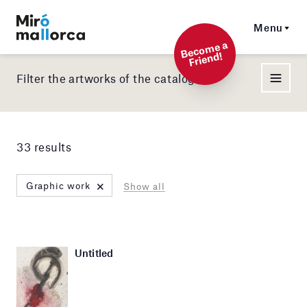
Menu
Beco
me a
Friend!
Filter the artworks of the catalog
33 results
×
Graphic work
Show all
Untitled