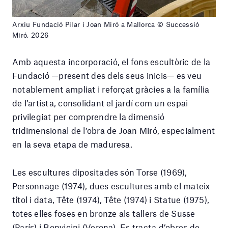
Arxiu Fundació Pilar i Joan Miró a Mallorca © Successió
Miró, 2026
Amb aquesta incorporació, el fons escultòric de la
Fundació —present des dels seus inicis— es veu
notablement ampliat i reforçat gràcies a la família
de l’artista, consolidant el jardí com un espai
privilegiat per comprendre la dimensió
tridimensional de l’obra de Joan Miró, especialment
en la seva etapa de maduresa.
Les escultures dipositades són Torse (1969),
Personnage (1974), dues escultures amb el mateix
títol i data, Tête (1974), Tête (1974) i Statue (1975),
totes elles foses en bronze als tallers de Susse
(París) i Bonvicini (Verona). Es tracta d’obres de