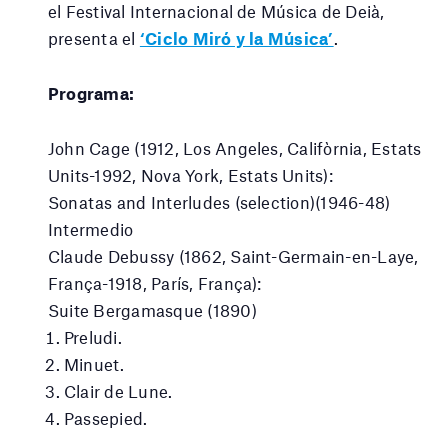
el Festival Internacional de Música de Deià,
presenta el
‘Ciclo Miró y la Música’
.
Programa:
John Cage (
1912, Los Angeles, Califòrnia, Estats
Units-
1992, Nova York, Estats Units):
Sonatas and Interludes (selection)(1946-48)
Intermedio
Claude Debussy (
1862, Saint-Germain-en-Laye,
França-
1918, París, França):
Suite Bergamasque (1890)
Preludi.
Minuet.
Clair de Lune.
Passepied.