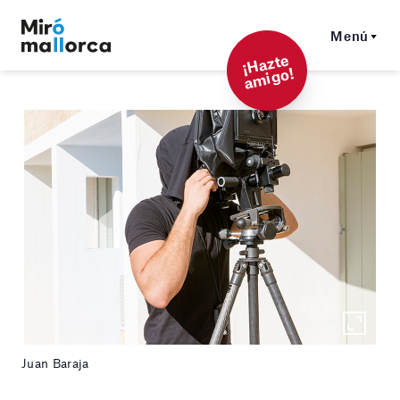
Menú
¡
Hazt
e
a
mi
g
o!
Juan Baraja