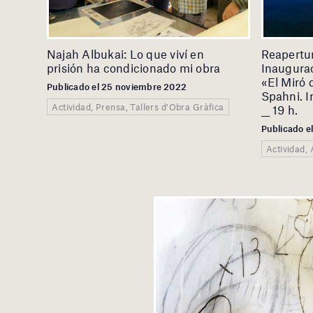
Najah Albukai: Lo que viví en
Reapertur
prisión ha condicionado mi obra
Inaugurac
«El Miró 
Publicado el 25 noviembre 2022
Spahni. I
Actividad, Prensa, Tallers d’Obra Gràfica
__ 19 h.
Publicado e
Actividad, 