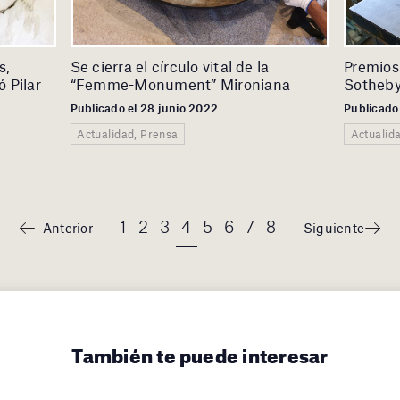
s,
Se cierra el círculo vital de la
Premios
ó Pilar
“Femme-Monument” Mironiana
Sotheby
Publicado el 28 junio 2022
Publicado
Actualidad, Prensa
Actualid
1
2
3
4
5
6
7
8
Anterior
Siguiente
También te puede interesar