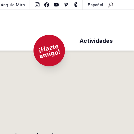
iángulo Miró
Español
Actividades
¡
H
a
zt
e
a
mi
g
o!