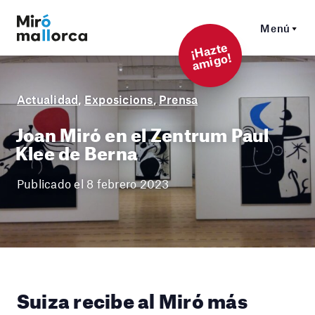
Menú
¡
Hazt
e
a
mi
g
o!
Actualidad
,
Exposicions
,
Prensa
Joan Miró en el Zentrum Paul
Klee de Berna
Publicado el 8 febrero 2023
Suiza recibe al Miró más