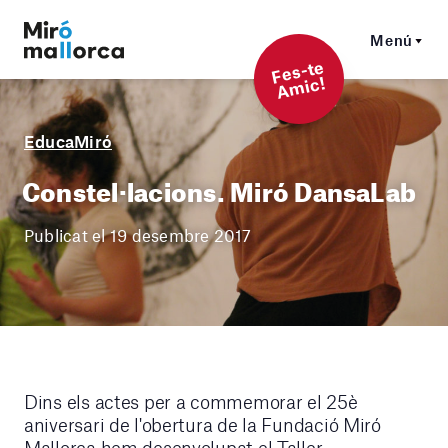
Menú
F
es-t
e
A
mi
c!
EducaMiró
Constel·lacions. Miró DansaLab
Publicat el 19 desembre 2017
Dins els actes per a commemorar el 25è
aniversari de l'obertura de la Fundació Miró
Mallorca hem desenvolupat el Taller