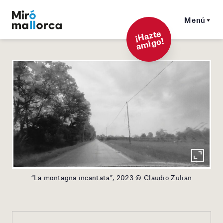
Menú
¡
Hazt
e
a
mi
g
o!
“La montagna incantata”, 2023 © Claudio Zulian