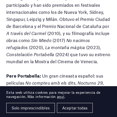
participado y han sido premiados en festivales
internacionales como los de Nueva York, Sídney,
Singapur, Leipzig y Milán. Obtuvo el Premio Ciudad
de Barcelona y el Premio Nacional de Cataluña por
A través del Carmel
(2010), y su filmografía incluye
obras como
Sin Miedo
(2017)
No nacimos
refugiados
(2020),
La montaña mágica
(2023),
Constelación Portabella
(2024) que tuvo su estreno
mundial en la Mostra del Cinema de Venecia.
Pere Portabella:
Un gran cineasta español: sus
películas
No compteu amb els dits
,
Nocturno 29
,
Vampir–cuadecuc
,
Umbracle
,
Pont de Varsòvia
y
El
Esta web utiliza cookies para mejorar la experiencia de
silencio antes de Bach
han sido referentes
navegación. Más información
aquí
.
fundamentales de una influyente y alternativa
Solo imprescindibles
Aceptar todas
cultura cinematográfica. Portabella ha sido