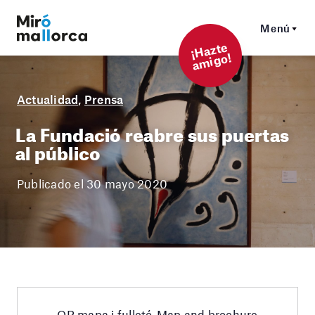
Menú
¡
Hazt
e
a
mi
g
o!
Actualidad
,
Prensa
La Fundació reabre sus puertas
al público
Publicado el 30 mayo 2020
QR mapa i fulletó_Map and brochure