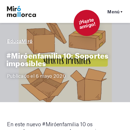
Menú
¡
Hazt
e
a
mi
g
o!
EducaMiró
#Miróenfamilia 10: Soportes
imposibles
Publicado el 6 mayo 2020
En este nuevo #Miróenfamilia 10 os