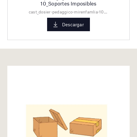
10_Soportes Imposibles
cast_dosier-pedaggico-mirenfamlia-10_-soportes-imposibles.pdf
Descargar