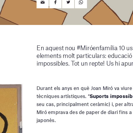
En aquest nou #Miróenfamília 10 u
elements molt particulars: educació
impossibles. Tot un repte! Us hi ap
Durant els anys en què Joan Miró va viur
tècniques artístiques. “
Suports impossib
seu cas, principalment ceràmic) i, per altr
Miró emprava des de paper de diari fins a 
japonès.