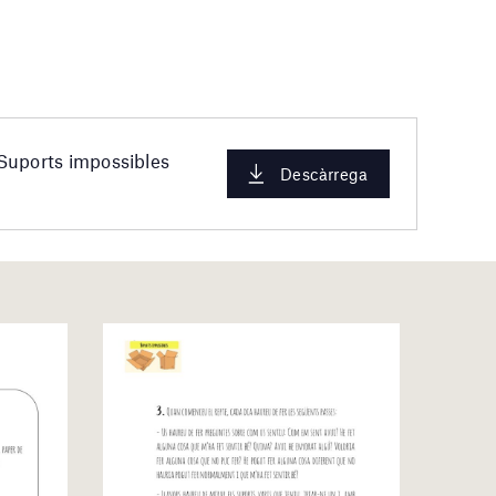
Suports impossibles
Descàrrega