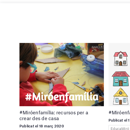
#Miróenfamília: recursos per a
#Miróenf
crear des de casa
Publicat el 
Publicat el 18 març 2020
EducaMiró