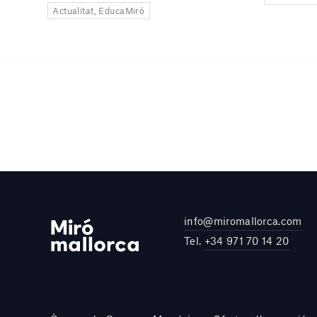
Actualitat, EducaMiró
info@miromallorca.com
Tel.
+34 971 70 14 20