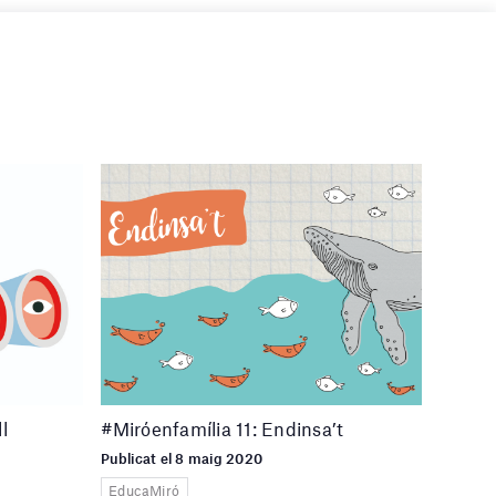
l
#Miróenfamília 11: Endinsa’t
Publicat el 8 maig 2020
EducaMiró